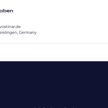
gaben
vostinar.de
eislingen, Germany