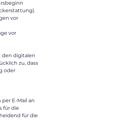
Kursbeginn
ckerstattung).
agen vor
age vor
 den digitalen
cklich zu, dass
ng oder
 per E-Mail an
 für die
heidend für die