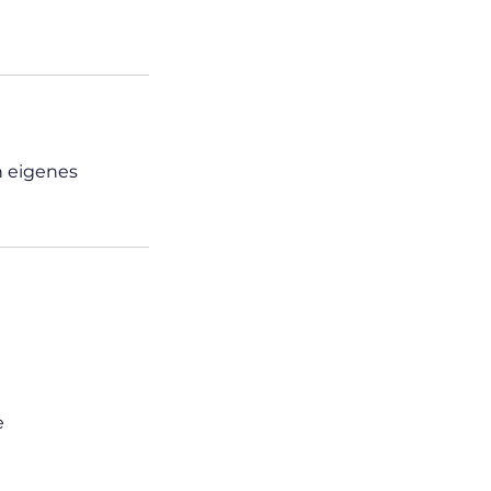
n eigenes
e