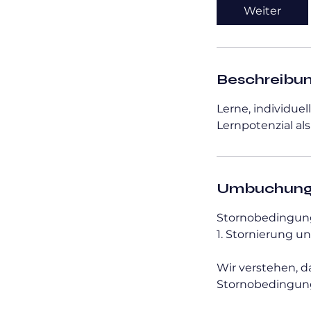
d
Weiter
.
1
5
M
Beschreibu
i
n
Lerne, individue
.
Lernpotenzial als
Umbuchung
Stornobedingung
1. Stornierung u
Wir verstehen, d
Stornobedingung