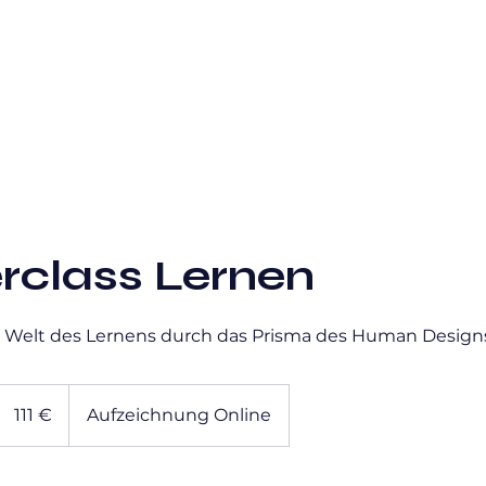
Über mich
Coaching & Mentoring
rclass Lernen
e Welt des Lernens durch das Prisma des Human Design
111
Euro
111 €
Aufzeichnung Online