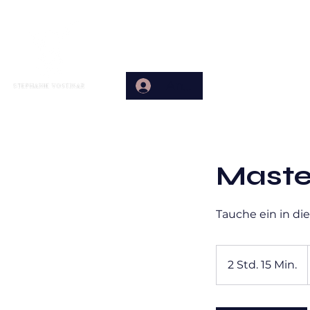
Home
Anmelden
Maste
Tauche ein in di
2 Std. 15 Min.
2
S
t