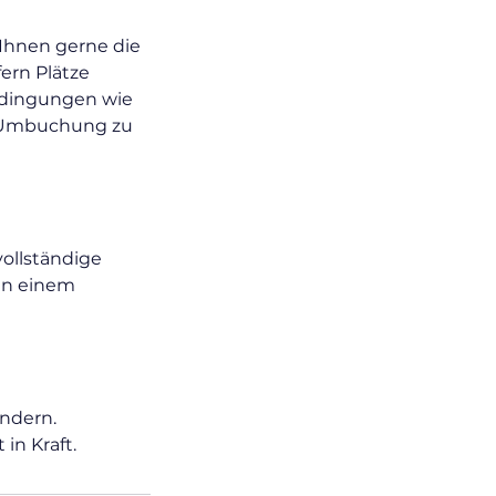
 Ihnen gerne die
ern Plätze
edingungen wie
ne Umbuchung zu
vollständige
 an einem
ändern.
in Kraft.