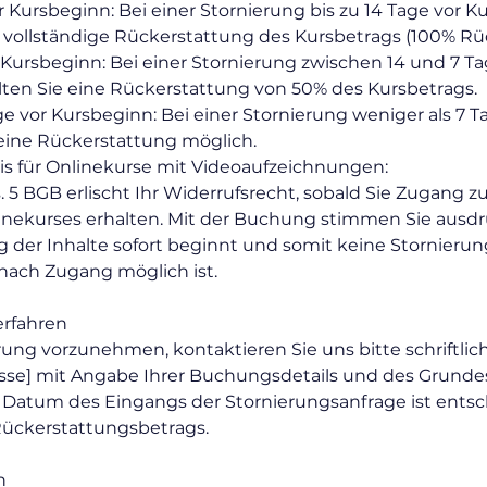
or Kursbeginn: Bei einer Stornierung bis zu 14 Tage vor 
e vollständige Rückerstattung des Kursbetrags (100% Rü
r Kursbeginn: Bei einer Stornierung zwischen 14 und 7 T
ten Sie eine Rückerstattung von 50% des Kursbetrags.
ge vor Kursbeginn: Bei einer Stornierung weniger als 7 T
eine Rückerstattung möglich.
s für Onlinekurse mit Videoaufzeichnungen:
 5 BGB erlischt Ihr Widerrufsrecht, sobald Sie Zugang zu
inekurses erhalten. Mit der Buchung stimmen Sie ausdrü
ng der Inhalte sofort beginnt und somit keine Stornieru
nach Zugang möglich ist.
erfahren
ung vorzunehmen, kontaktieren Sie uns bitte schriftlich
esse] mit Angabe Ihrer Buchungsdetails und des Grundes
 Datum des Eingangs der Stornierungsanfrage ist entsc
Rückerstattungsbetrags.
n