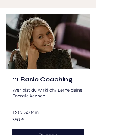
1:1 Basic Coaching
Wer bist du wirklich? Lerne deine
Energie kennen!
1 Std. 30 Min.
350
350 €
Euro