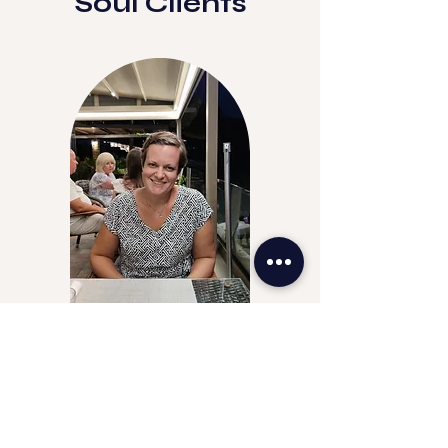
Soul Clients
Danke für das wunderbare
Reading. ❤️❤️❤️
Ich hatte ein paar
Vorkenntnisse, aber die meisten