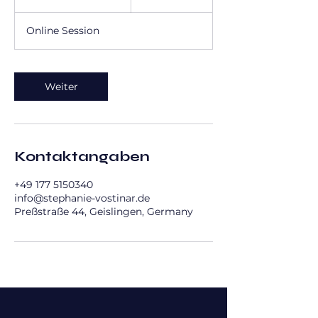
S
t
Online Session
d
3
0
M
Weiter
i
n
.
Kontaktangaben
+49 177 5150340
info@stephanie-vostinar.de
Preßstraße 44, Geislingen, Germany