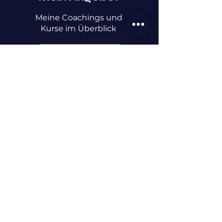
Meine Coachings und
Kurse im Überblick
Zu meinem Angebot
Human Design
Blog
Du willst mehr über
Human Design wissen?
Schaue auf meinem Blog