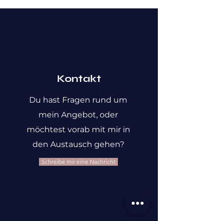
Kunden davon profitieren.
sind eine gute Möglichkeit, das 
Verpackung und Versandkosten. 
Vertrauen deiner Kunden zu 
Klare Versandregelungen sind 
gewinnen.
rechtlich vorgeschrieben und 
eine gute Möglichkeit, das 
Vertrauen deiner Kunden zu 
gewinnen.
Kontakt
Du hast Fragen rund um
mein Angebot, oder
möchtest vorab mit mir in
den Austausch gehen?
Schreibe mir eine Nachricht