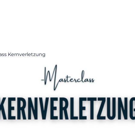
Über mich
Coaching & Mentoring
ass Kernverletzung