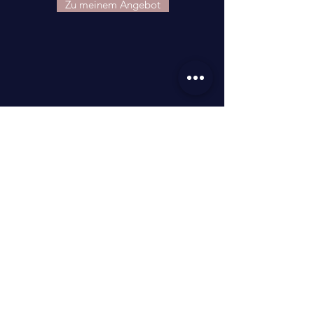
Zu meinem Angebot
Human Design
Blog
Du willst mehr über
Human Design wissen?
Schaue auf meinem Blog
vorbei!
Blog >